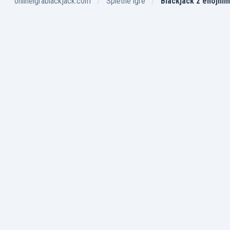
onlineigrablackjack.com
Spletne igre
Blackjack z enojni