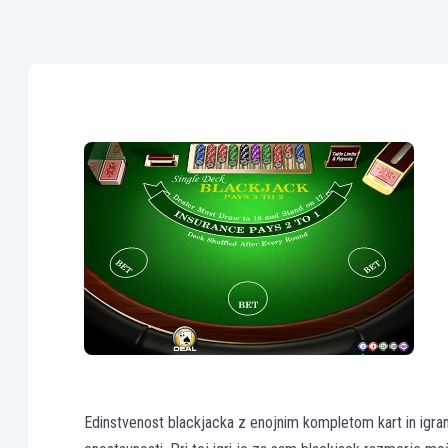
Edinstvenost blackjacka z enojnim kompletom kart in igra