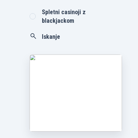
Spletni casinoji z
blackjackom
Iskanje